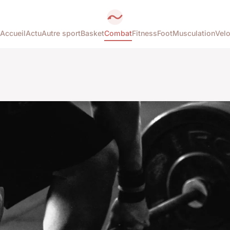
Accueil
Actu
Autre sport
Basket
Combat
Fitness
Foot
Musculation
Vel