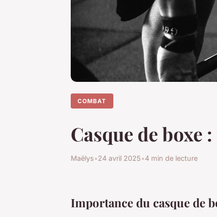
COMBAT
Casque de boxe : 
Maëlys
•
24 avril 2025
•
4 min de lecture
Importance du casque de b