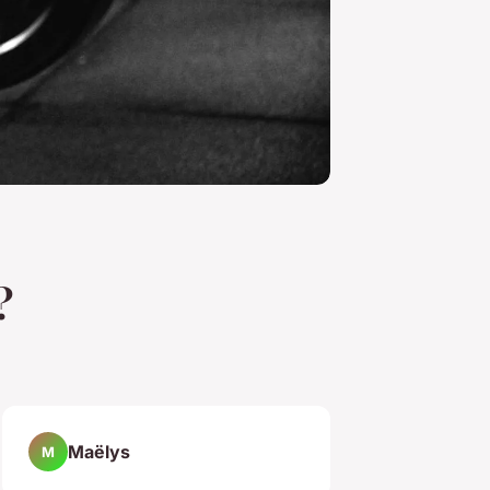
?
Maëlys
M